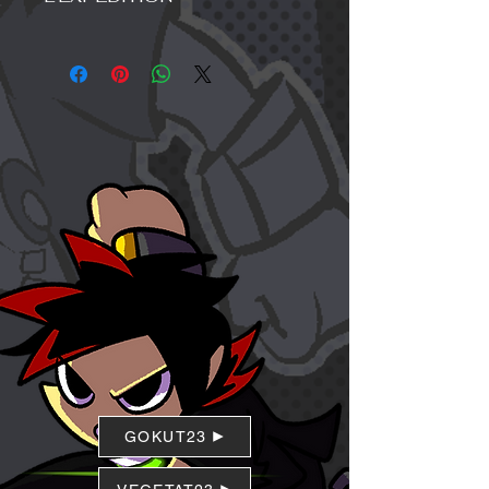
excellent espace pour écrire ce qui
marche à suivre s'ils ne sont pas
rend ce produit spécial et comment
Je suis une politique d'expédition. Je
satisfaits de leur achat. Avoir une
vos clients peuvent en bénéficier.
suis un excellent endroit pour ajouter
politique de remboursement ou
plus d'informations sur vos méthodes
d'échange simple est un excellent
d'expédition, votre emballage et vos
moyen de renforcer la confiance et
coûts. Fournir des informations
de rassurer vos clients sur le fait
simples sur votre politique
qu'ils peuvent acheter en toute
d'expédition est un excellent moyen
confiance.
de renforcer la confiance et de
rassurer vos clients sur le fait qu'ils
peuvent acheter chez vous en toute
confiance.
GOKUT23