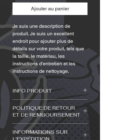
Ajouter au panier
Je suis une description de 
produit. Je suis un excellent 
endroit pour ajouter plus de 
détails sur votre produit, tels que 
la taille, le matériau, les 
instructions d'entretien et les 
instructions de nettoyage.
INFO PRODUIT
Je suis un détail de produit. C'est un
POLITIQUE DE RETOUR
endroit idéal pour ajouter plus
ET DE REMBOURSEMENT
d'informations sur votre produit, telles
que la taille, le matériau, les
J'ai une politique de retour et de
instructions d'entretien et de
INFORMATIONS SUR
remboursement. Je suis un excellent
nettoyage. C'est également un
L'EXPÉDITION
moyen d'informer vos clients de la