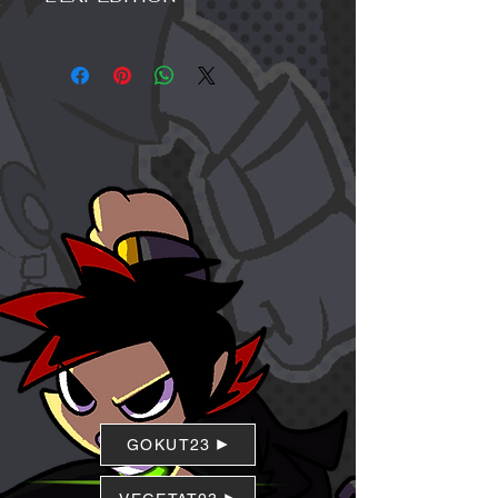
excellent espace pour écrire ce qui
marche à suivre s'ils ne sont pas
rend ce produit spécial et comment
Je suis une politique d'expédition. Je
satisfaits de leur achat. Avoir une
vos clients peuvent en bénéficier.
suis un excellent endroit pour ajouter
politique de remboursement ou
plus d'informations sur vos méthodes
d'échange simple est un excellent
d'expédition, votre emballage et vos
moyen de renforcer la confiance et
coûts. Fournir des informations
de rassurer vos clients sur le fait
simples sur votre politique
qu'ils peuvent acheter en toute
d'expédition est un excellent moyen
confiance.
de renforcer la confiance et de
rassurer vos clients sur le fait qu'ils
peuvent acheter chez vous en toute
confiance.
GOKUT23