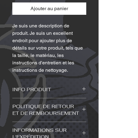
Ajouter au panier
Je suis une description de 
produit. Je suis un excellent 
endroit pour ajouter plus de 
détails sur votre produit, tels que 
la taille, le matériau, les 
instructions d'entretien et les 
instructions de nettoyage.
INFO PRODUIT
Je suis un détail de produit. C'est un
POLITIQUE DE RETOUR
endroit idéal pour ajouter plus
ET DE REMBOURSEMENT
d'informations sur votre produit, telles
que la taille, le matériau, les
J'ai une politique de retour et de
instructions d'entretien et de
INFORMATIONS SUR
remboursement. Je suis un excellent
nettoyage. C'est également un
L'EXPÉDITION
moyen d'informer vos clients de la